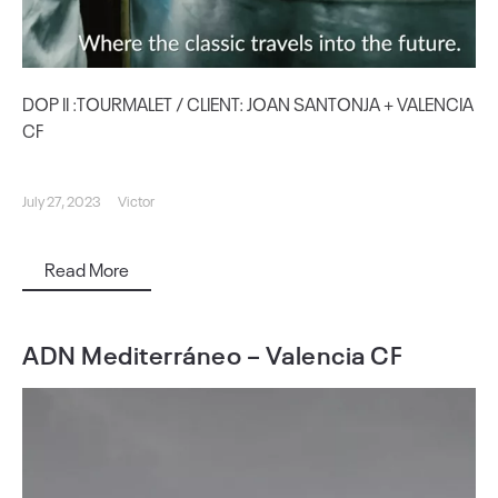
DOP II :TOURMALET / CLIENT: JOAN SANTONJA + VALENCIA
CF
July 27, 2023
Victor
Read More
ADN Mediterráneo – Valencia CF